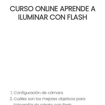
Ir
CURSO ONLINE APRENDE A
al
contenido
ILUMINAR CON FLASH
Configuración de cámara
Cuáles son los mejores objetivos para
fotografía de retrato con flash